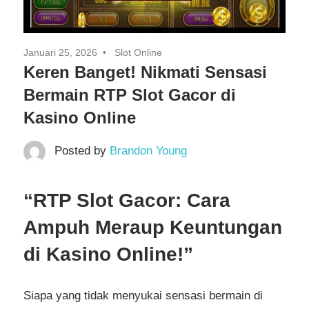
Januari 25, 2026
Slot Online
Keren Banget! Nikmati Sensasi
Bermain RTP Slot Gacor di
Kasino Online
Posted by
Brandon Young
“RTP Slot Gacor: Cara
Ampuh Meraup Keuntungan
di Kasino Online!”
Siapa yang tidak menyukai sensasi bermain di