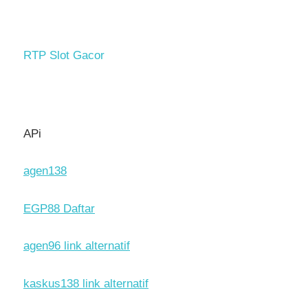
RTP Slot Gacor
APi
agen138
EGP88 Daftar
agen96 link alternatif
kaskus138 link alternatif