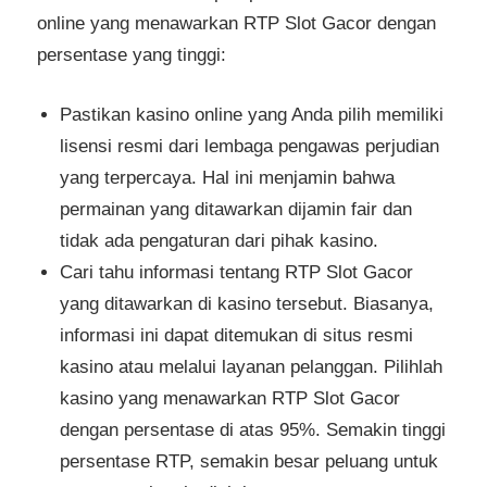
online yang menawarkan RTP Slot Gacor dengan
persentase yang tinggi:
Pastikan kasino online yang Anda pilih memiliki
lisensi resmi dari lembaga pengawas perjudian
yang terpercaya. Hal ini menjamin bahwa
permainan yang ditawarkan dijamin fair dan
tidak ada pengaturan dari pihak kasino.
Cari tahu informasi tentang RTP Slot Gacor
yang ditawarkan di kasino tersebut. Biasanya,
informasi ini dapat ditemukan di situs resmi
kasino atau melalui layanan pelanggan. Pilihlah
kasino yang menawarkan RTP Slot Gacor
dengan persentase di atas 95%. Semakin tinggi
persentase RTP, semakin besar peluang untuk