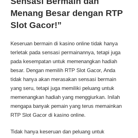
Sensasi Bermain dan
Menang Besar dengan RTP
Slot Gacor!”
Keseruan bermain di kasino online tidak hanya
terletak pada sensasi permainannya, tetapi juga
pada kesempatan untuk memenangkan hadiah
besar. Dengan memilih RTP Slot Gacor, Anda
tidak hanya akan merasakan sensasi bermain
yang seru, tetapi juga memiliki peluang untuk
memenangkan hadiah yang menggiurkan. Inilah
mengapa banyak pemain yang terus memainkan
RTP Slot Gacor di kasino online.
Tidak hanya keseruan dan peluang untuk