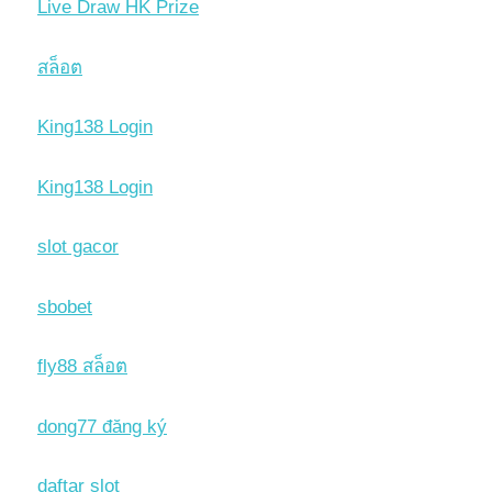
Live Draw HK Prize
สล็อต
King138 Login
King138 Login
slot gacor
sbobet
fly88 สล็อต
dong77 đăng ký
daftar slot