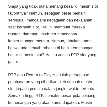
Siapa yang tidak suka menang besar di mesin slot
favoritnya? Namun, sebagian besar pemain
seringkali mengalami kegagalan dan kekalahan
saat bermain slot. Hal ini membuat mereka
frustasi dan ragu untuk terus mencoba
keberuntungan mereka. Namun, tahukah kamu
bahwa ada sebuah rahasia di balik kemenangan
besar di mesin slot? Hal itu adalah RTP slot yang
gacor.
RTP atau Return to Player adalah persentase
pembayaran yang diberikan oleh sebuah mesin
slot kepada pemain dalam jangka waktu tertentu.
Semakin tinggi RTP, semakin besar pula peluang
kemenangan yang akan kamu dapatkan. Mesin