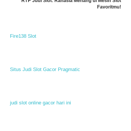
RTP Judi Slot: Rahasia Menang di Mesin Slot
Favoritmu!
Fire138 Slot
Situs Judi Slot Gacor Pragmatic
judi slot online gacor hari ini