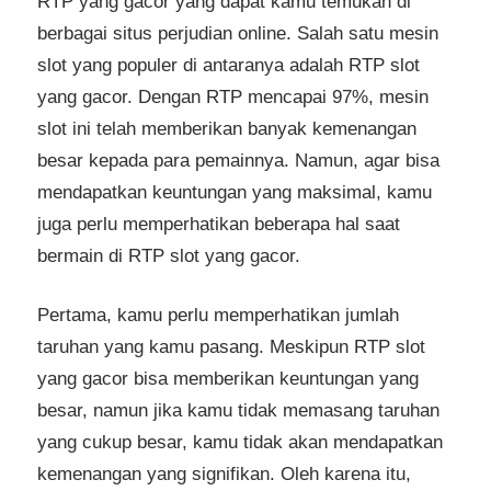
RTP yang gacor yang dapat kamu temukan di
berbagai situs perjudian online. Salah satu mesin
slot yang populer di antaranya adalah RTP slot
yang gacor. Dengan RTP mencapai 97%, mesin
slot ini telah memberikan banyak kemenangan
besar kepada para pemainnya. Namun, agar bisa
mendapatkan keuntungan yang maksimal, kamu
juga perlu memperhatikan beberapa hal saat
bermain di RTP slot yang gacor.
Pertama, kamu perlu memperhatikan jumlah
taruhan yang kamu pasang. Meskipun RTP slot
yang gacor bisa memberikan keuntungan yang
besar, namun jika kamu tidak memasang taruhan
yang cukup besar, kamu tidak akan mendapatkan
kemenangan yang signifikan. Oleh karena itu,