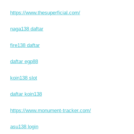
https://www.thesuperficial.com/
naga138 daftar
fire138 daftar
daftar egp88
koin138 slot
daftar koin138
https://www.monument-tracker.com/
asu138 login