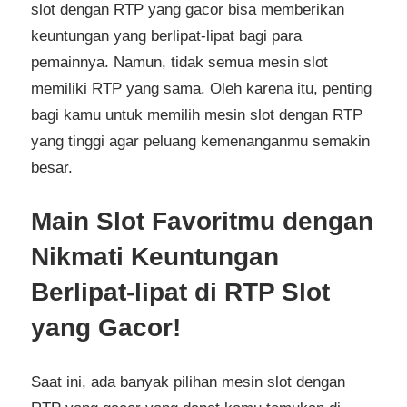
slot dengan RTP yang gacor bisa memberikan
keuntungan yang berlipat-lipat bagi para
pemainnya. Namun, tidak semua mesin slot
memiliki RTP yang sama. Oleh karena itu, penting
bagi kamu untuk memilih mesin slot dengan RTP
yang tinggi agar peluang kemenanganmu semakin
besar.
Main Slot Favoritmu dengan
Nikmati Keuntungan
Berlipat-lipat di RTP Slot
yang Gacor!
Saat ini, ada banyak pilihan mesin slot dengan