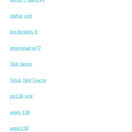
daftar slot
les3soleils.fr
download w77
Slot demo
Situs Slot Gacor
pg138 slot
agen 138
agen138