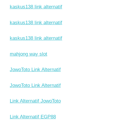
kaskus138 link alternatif
kaskus138 link alternatif
kaskus138 link alternatif
mahjong way slot
JowoToto Link Alternatif
JowoToto Link Alternatif
Link Alternatif JowoToto
Link Alternatif EGP88