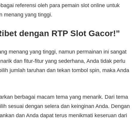
agai referensi oleh para pemain slot online untuk
n menang yang tinggi.
ibet dengan RTP Slot Gacor!”
ng menang yang tinggi, namun permainan ini sangat
ik dan fitur-fitur yang sederhana, Anda tidak perlu
pilih jumlah taruhan dan tekan tombol spin, maka Anda
warkan berbagai macam tema yang menarik. Dari tema
lih sesuai dengan selera dan keinginan Anda. Dengan
ankan dan Anda dapat terus menikmati keseruan dari