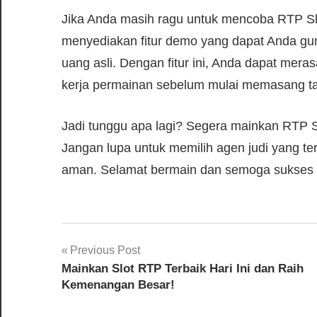
Jika Anda masih ragu untuk mencoba RTP Slo
menyediakan fitur demo yang dapat Anda g
uang asli. Dengan fitur ini, Anda dapat mera
kerja permainan sebelum mulai memasang t
Jadi tunggu apa lagi? Segera mainkan RTP S
Jangan lupa untuk memilih agen judi yang 
aman. Selamat bermain dan semoga sukses 
Navigasi
Previous Post
Mainkan Slot RTP Terbaik Hari Ini dan Raih
pos
Kemenangan Besar!