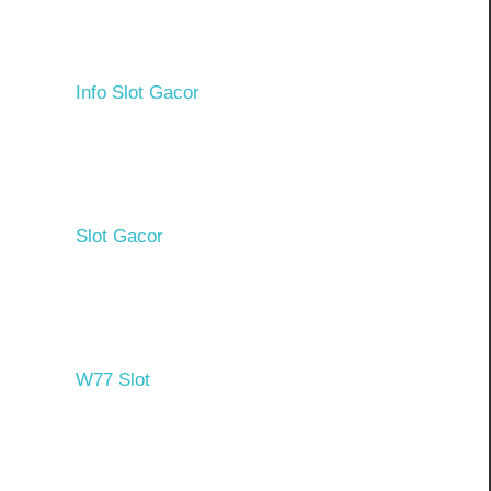
Info Slot Gacor
Slot Gacor
W77 Slot