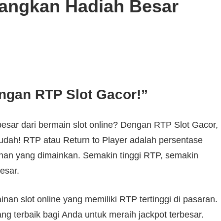
nangkan Hadiah Besar
ngan RTP Slot Gacor!”
esar dari bermain slot online? Dengan RTP Slot Gacor,
udah! RTP atau Return to Player adalah persentase
uhan yang dimainkan. Semakin tinggi RTP, semakin
esar.
an slot online yang memiliki RTP tertinggi di pasaran.
g terbaik bagi Anda untuk meraih jackpot terbesar.