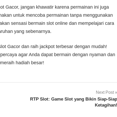
t Gacor, jangan khawatir karena permainan ini juga
unakan untuk mencoba permainan tanpa menggunakan
sakan sensasi bermain slot online dan mempelajari cara
aruhan yang sebenarnya.
lot Gacor dan raih jackpot terbesar dengan mudah!
terpercaya agar Anda dapat bermain dengan nyaman dan
meraih hadiah besar!
Next Post
RTP Slot: Game Slot yang Bikin Siap-Sia
Ketagihan