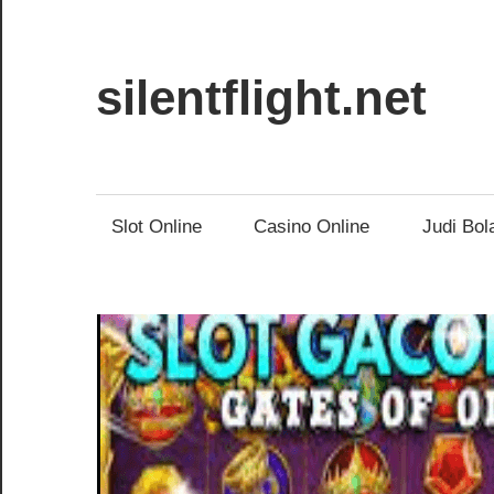
Skip
to
content
silentflight.net
silentflight.net
Slot Online
Casino Online
Judi Bol