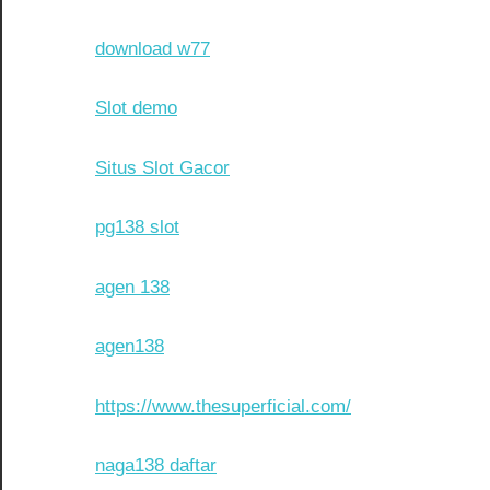
download w77
Slot demo
Situs Slot Gacor
pg138 slot
agen 138
agen138
https://www.thesuperficial.com/
naga138 daftar