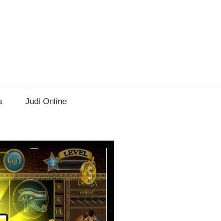
a
Judi Online