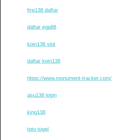
fire138 daftar
daftar egp88
koin138 slot
daftar koin138
https://www.monument-tracker.com/
asu138 login
king138
toto togel