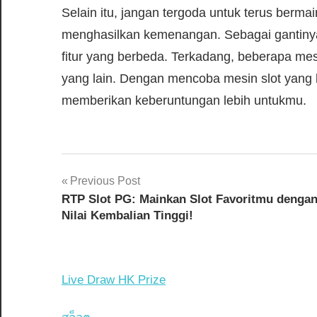
Selain itu, jangan tergoda untuk terus berma
menghasilkan kemenangan. Sebagai gantinya,
fitur yang berbeda. Terkadang, beberapa me
yang lain. Dengan mencoba mesin slot yang
memberikan keberuntungan lebih untukmu.
Navigasi
Previous Post
RTP Slot PG: Mainkan Slot Favoritmu denga
pos
Nilai Kembalian Tinggi!
Live Draw HK Prize