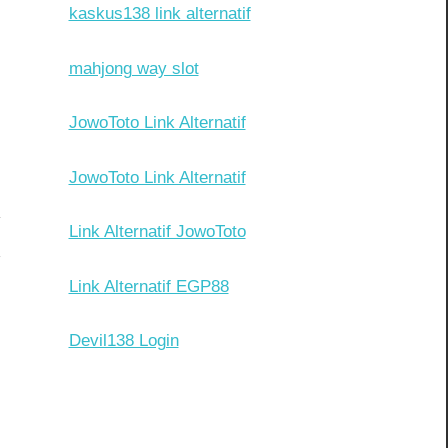
kaskus138 link alternatif
mahjong way slot
JowoToto Link Alternatif
JowoToto Link Alternatif
Link Alternatif JowoToto
:
Link Alternatif EGP88
!
Devil138 Login