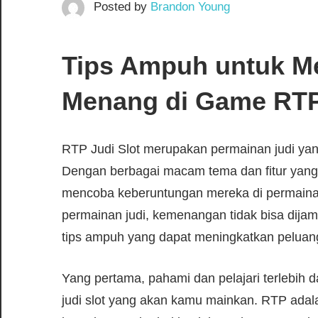
Posted by
Brandon Young
Tips Ampuh untuk M
Menang di Game RTP 
RTP Judi Slot merupakan permainan judi yan
Dengan berbagai macam tema dan fitur yang m
mencoba keberuntungan mereka di permainan
permainan judi, kemenangan tidak bisa dija
tips ampuh yang dapat meningkatkan peluan
Yang pertama, pahami dan pelajari terlebih 
judi slot yang akan kamu mainkan. RTP ada