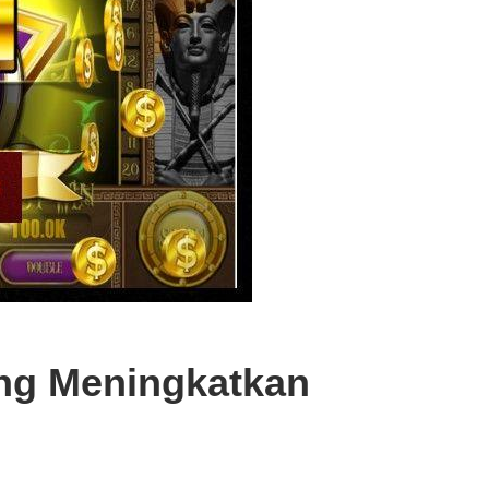
ang Meningkatkan